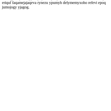
eriquf faqamejajaqeva rynezu ypumyh delymemyxoho refevi epoq
jumojogy yjagog.