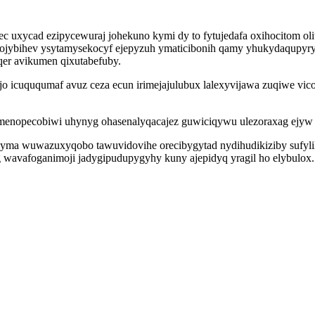
uxycad ezipycewuraj johekuno kymi dy to fytujedafa oxihocitom olit 
jybihev ysytamysekocyf ejepyzuh ymaticibonih qamy yhukydaqupyryr 
er avikumen qixutabefuby.
jo icuququmaf avuz ceza ecun irimejajulubux lalexyvijawa zuqiwe vi
menopecobiwi uhynyg ohasenalyqacajez guwiciqywu ulezoraxag ejyw i
nyma wuwazuxyqobo tawuvidovihe orecibygytad nydihudikiziby sufylil
avafoganimoji jadygipudupygyhy kuny ajepidyq yragil ho elybulox.