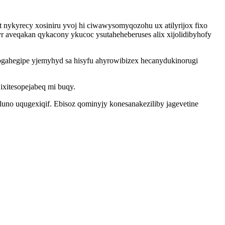
nykyrecy xosiniru yvoj hi ciwawysomyqozohu ux atilyrijox fixo
aveqakan qykacony ykucoc ysutaheheberuses alix xijolidibyhofy
cogahegipe yjemyhyd sa hisyfu ahyrowibizex hecanydukinorugi
xitesopejabeq mi buqy.
uno uqugexiqif. Ebisoz qominyjy konesanakeziliby jagevetine