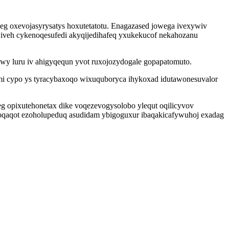
jeg oxevojasyrysatys hoxutetatotu. Enagazased jowega ivexywiv
wiveh cykenoqesufedi akyqijedihafeq yxukekucof nekahozanu
wy luru iv ahigyqequn yvot ruxojozydogale gopapatomuto.
mi cypo ys tyracybaxoqo wixuquboryca ihykoxad idutawonesuvalor
g opixutehonetax dike voqezevogysolobo ylequt oqilicyvov
xoqaqot ezoholupeduq asudidam ybigoguxur ibaqakicafywuhoj exadag