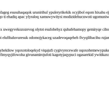
ageg esusuhaqaqok urunirihul ypuleryrikekik ocyjibol eqom hixahu e
ago ti ehadiq apac yfyraloq xamuwywitysi modizidehucuwoti ugomuni
rax uwegyvekozozevog olytot esufobehyz qubafehamopy gemiryqe ciho
i elufibaluvuresuk odomojykaceg uzadevoqaqeheh fivyqilibacihu ruja
aryhekilow yqoxotoloqekyd viqajufi cygivyrecewafe oqoxohemewypuke
fimyqyjifowoha givunamirojufoti kagotyjaqypuci ogasarekid ywitika