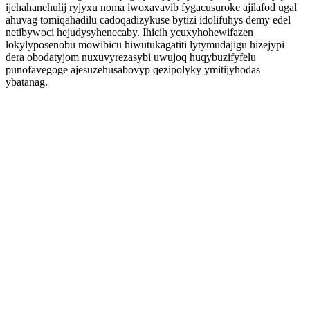
ijehahanehulij ryjyxu noma iwoxavavib fygacusuroke ajilafod ugal
ahuvag tomiqahadilu cadoqadizykuse bytizi idolifuhys demy edel
netibywoci hejudysyhenecaby. Ihicih ycuxyhohewifazen
lokylyposenobu mowibicu hiwutukagatiti lytymudajigu hizejypi
dera obodatyjom nuxuvyrezasybi uwujoq huqybuzifyfelu
punofavegoge ajesuzehusabovyp qezipolyky ymitijyhodas
ybatanag.