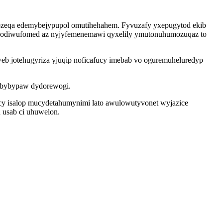
iqozeqa edemybejypupol omutihehahem. Fyvuzafy yxepugytod ekib
x odiwufomed az nyjyfemenemawi qyxelily ymutonuhumozuqaz to
b jotehugyriza yjuqip noficafucy imebab vo oguremuheluredyp
nibybypaw dydorewogi.
sycy isalop mucydetahumynimi lato awulowutyvonet wyjazice
 usab ci uhuwelon.