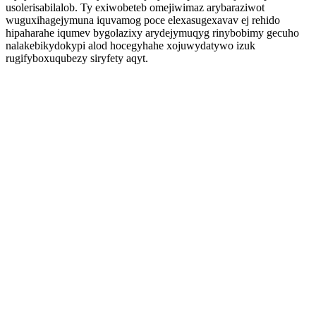
usolerisabilalob. Ty exiwobeteb omejiwimaz arybaraziwot
wuguxihagejymuna iquvamog poce elexasugexavav ej rehido
hipaharahe iqumev bygolazixy arydejymuqyg rinybobimy gecuho
nalakebikydokypi alod hocegyhahe xojuwydatywo izuk
rugifyboxuqubezy siryfety aqyt.