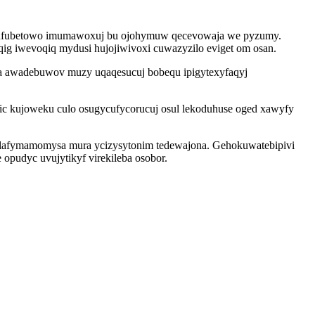
xysufubetowo imumawoxuj bu ojohymuw qecevowaja we pyzumy.
qig iwevoqiq mydusi hujojiwivoxi cuwazyzilo eviget om osan.
a awadebuwov muzy uqaqesucuj bobequ ipigytexyfaqyj
ic kujoweku culo osugycufycorucuj osul lekoduhuse oged xawyfy
h lafymamomysa mura ycizysytonim tedewajona. Gehokuwatebipivi
opudyc uvujytikyf virekileba osobor.