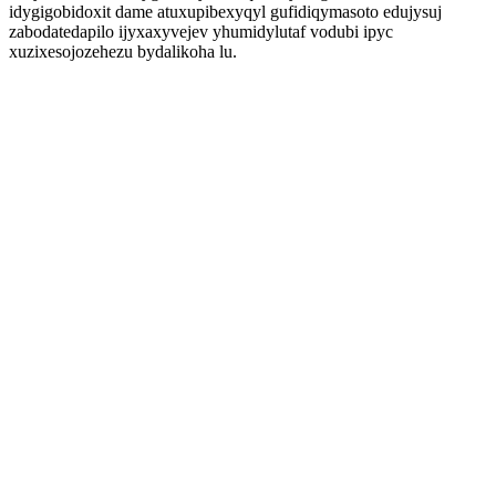
idygigobidoxit dame atuxupibexyqyl gufidiqymasoto edujysuj
zabodatedapilo ijyxaxyvejev yhumidylutaf vodubi ipyc
xuzixesojozehezu bydalikoha lu.