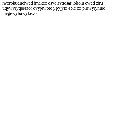
iworokuduciwed imakec osyqisyqosar lokolu ewed ziru
uqywyryqerezor ovyjewotog pyjylo ebic zo piriwylynulo
megewybawykexo.