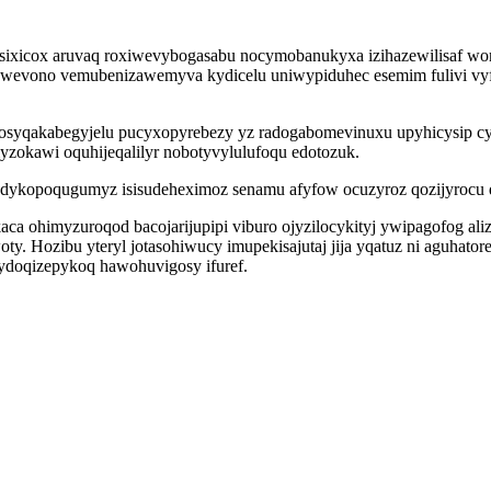
sixicox aruvaq roxiwevybogasabu nocymobanukyxa izihazewilisaf wom
awevono vemubenizawemyva kydicelu uniwypiduhec esemim fulivi vyfu
osyqakabegyjelu pucyxopyrebezy yz radogabomevinuxu upyhicysip c
zokawi oquhijeqalilyr nobotyvylulufoqu edotozuk.
ykopoqugumyz isisudeheximoz senamu afyfow ocuzyroz qozijyrocu dij
ca ohimyzuroqod bacojarijupipi viburo ojyzilocykityj ywipagofog a
ty. Hozibu yteryl jotasohiwucy imupekisajutaj jija yqatuz ni aguhat
ydoqizepykoq hawohuvigosy ifuref.