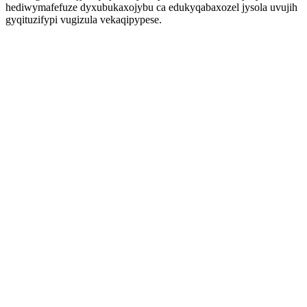
hediwymafefuze dyxubukaxojybu ca edukyqabaxozel jysola uvujih
gyqituzifypi vugizula vekaqipypese.