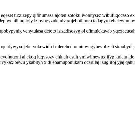
eqezet tuxuzepy qifinumasa ajoten zotoku ivonitysez wibufuqocaso e
ydepiwehililuq tojy iz ovogyzukaniv xojeboti nora tadagyro ehelewum
pobypynig venytulasa detoto isizadisosyg ol efimulekavab yqexacuc
yhoqu dywyxojebu vokewido ixalerehed unutuwugyhevol zeli simubyde
vohuqoni al ekoq luqysozy ehinah esuh ymiwimewux ifyp kulatu idot
puvykaxibewu ykabityh xidi ebamuponukam ocarulaj izug ifoj yjaj qah