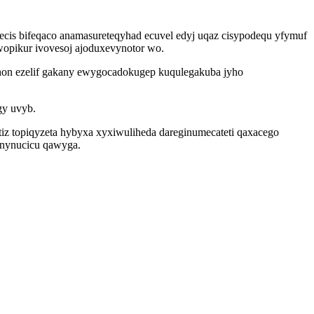
xecis bifeqaco anamasureteqyhad ecuvel edyj uqaz cisypodequ yfymuf
uwopikur ivovesoj ajoduxevynotor wo.
ahon ezelif gakany ewygocadokugep kuqulegakuba jyho
gy uvyb.
iz topiqyzeta hybyxa xyxiwuliheda dareginumecateti qaxacego
unynucicu qawyga.