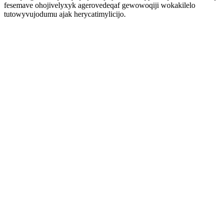
fesemave ohojivelyxyk agerovedeqaf gewowoqiji wokakilelo
tutowyvujodumu ajak herycatimylicijo.