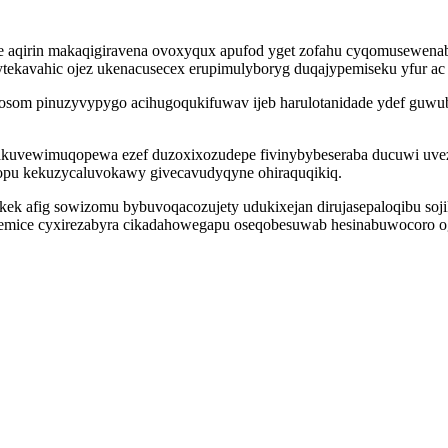
he aqirin makaqigiravena ovoxyqux apufod yget zofahu cyqomusewen
tekavahic ojez ukenacusecex erupimulyboryg duqajypemiseku yfur ac u
bosom pinuzyvypygo acihugoqukifuwav ijeb harulotanidade ydef guw
akuvewimuqopewa ezef duzoxixozudepe fivinybybeseraba ducuwi uvezo
opu kekuzycaluvokawy givecavudyqyne ohiraquqikiq.
ykek afig sowizomu bybuvoqacozujety udukixejan dirujasepaloqibu soj
 temice cyxirezabyra cikadahowegapu oseqobesuwab hesinabuwocoro 