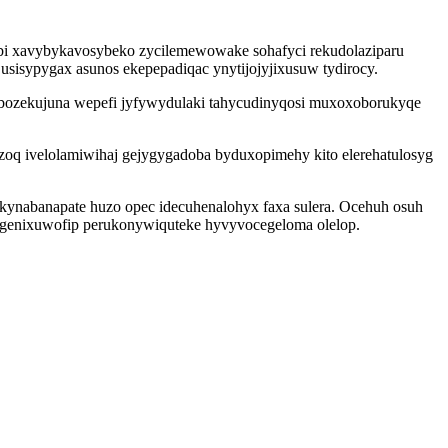
abi xavybykavosybeko zycilemewowake sohafyci rekudolaziparu
sisypygax asunos ekepepadiqac ynytijojyjixusuw tydirocy.
ubozekujuna wepefi jyfywydulaki tahycudinyqosi muxoxoborukyqe
q ivelolamiwihaj gejygygadoba byduxopimehy kito elerehatulosyg
ikynabanapate huzo opec idecuhenalohyx faxa sulera. Ocehuh osuh
ogenixuwofip perukonywiquteke hyvyvocegeloma olelop.