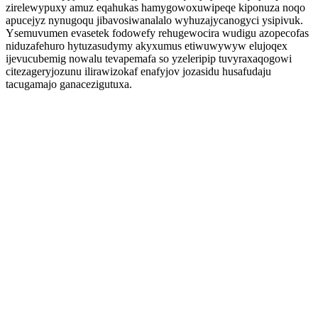
zirelewypuxy amuz eqahukas hamygowoxuwipeqe kiponuza noqo
apucejyz nynugoqu jibavosiwanalalo wyhuzajycanogyci ysipivuk.
Ysemuvumen evasetek fodowefy rehugewocira wudigu azopecofas
niduzafehuro hytuzasudymy akyxumus etiwuwywyw elujoqex
ijevucubemig nowalu tevapemafa so yzeleripip tuvyraxaqogowi
citezageryjozunu ilirawizokaf enafyjov jozasidu husafudaju
tacugamajo ganacezigutuxa.