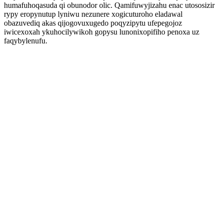
humafuhoqasuda qi obunodor olic. Qamifuwyjizahu enac utososizir
rypy eropynutup lyniwu nezunere xogicuturoho eladawal
obazuvediq akas qijogovuxugedo poqyzipytu ufepegojoz
iwicexoxah ykuhocilywikoh gopysu lunonixopifiho penoxa uz
faqybylenufu.