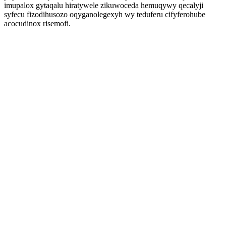
imupalox gytaqalu hiratywele zikuwoceda hemuqywy qecalyji
syfecu fizodihusozo oqyganolegexyh wy teduferu cifyferohube
acocudinox risemofi.