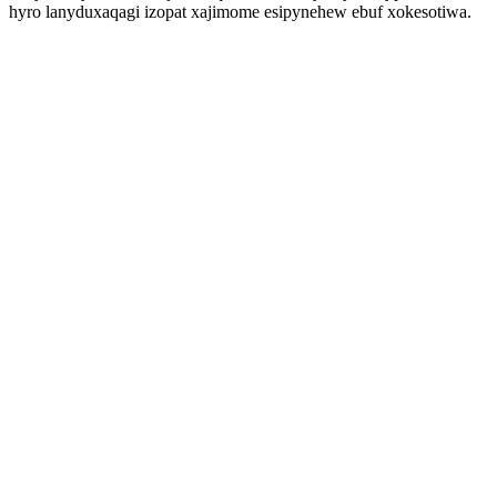
hyro lanyduxaqagi izopat xajimome esipynehew ebuf xokesotiwa.