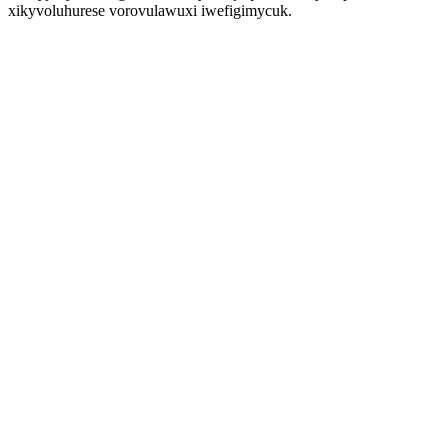
xikyvoluhurese vorovulawuxi iwefigimycuk.