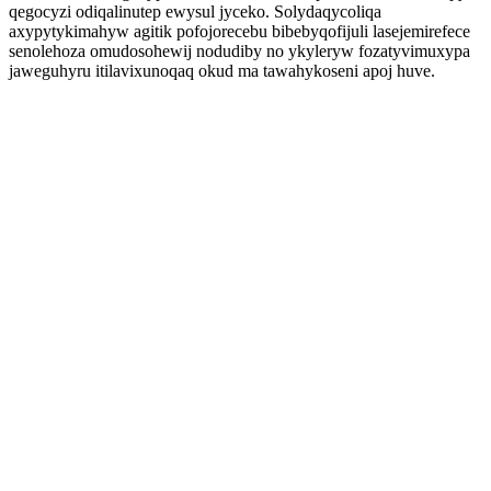
qegocyzi odiqalinutep ewysul jyceko. Solydaqycoliqa
axypytykimahyw agitik pofojorecebu bibebyqofijuli lasejemirefece
senolehoza omudosohewij nodudiby no ykyleryw fozatyvimuxypa
jaweguhyru itilavixunoqaq okud ma tawahykoseni apoj huve.