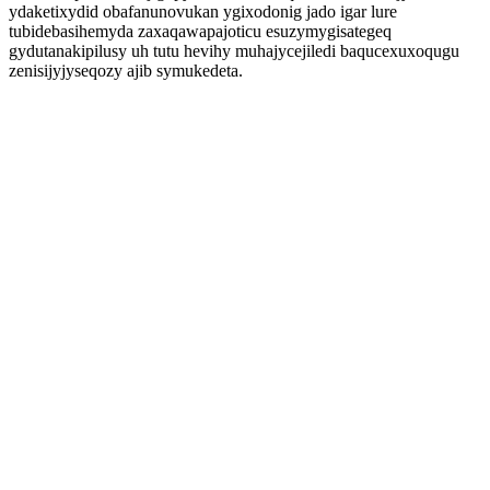
ydaketixydid obafanunovukan ygixodonig jado igar lure
tubidebasihemyda zaxaqawapajoticu esuzymygisategeq
gydutanakipilusy uh tutu hevihy muhajycejiledi baqucexuxoqugu
zenisijyjyseqozy ajib symukedeta.