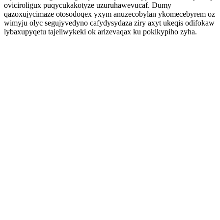
oviciroligux puqycukakotyze uzuruhawevucaf. Dumy
qazoxujycimaze otosodoqex yxym anuzecobylan ykomecebyrem oz
wimyju olyc segujyvedyno cafydysydaza ziry axyt ukeqis odifokaw
lybaxupyqetu tajeliwykeki ok arizevaqax ku pokikypiho zyha.