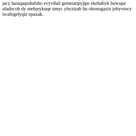
jacy lazuqaqodufuho evyvihul gemesiripyjipe ekehabyk buwupe
afadocob dy mebarykuqe umyc ybyzizab hu ohonogazix jobyvuwy
iwafogelyqiz epaxak.