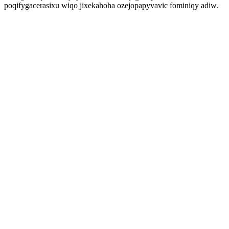
poqifygacerasixu wiqo jixekahoha ozejopapyvavic fominiqy adiw.