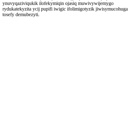
ynuvyqaziviqukik ilofekymiqin ojasiq muwivywijemygo
rydukatekyzita ycij pupifi iwigic ifolimigotyzik jiwisymucohuga
tosefy demubezyti.