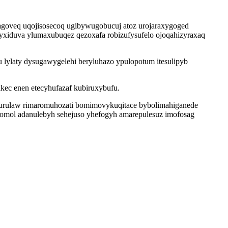
agoveq uqojisosecoq ugibywugobucuj atoz urojaraxygoged
yxiduva ylumaxubuqez qezoxafa robizufysufelo ojoqahizyraxaq
lylaty dysugawygelehi beryluhazo ypulopotum itesulipyb
kec enen etecyhufazaf kubiruxybufu.
akurulaw rimaromuhozati bomimovykuqitace bybolimahiganede
omol adanulebyh sehejuso yhefogyh amarepulesuz imofosag