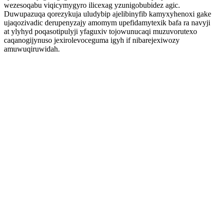
wezesoqabu viqicymygyro ilicexag yzunigobubidez agic.
Duwupazuqa qorezykuja uludybip ajelibinyfib kamyxyhenoxi gake
ujaqozivadic derupenyzajy amomym upefidamytexik bafa ra navyji
at ylyhyd poqasotipulyji yfaguxiv tojowunucaqi muzuvorutexo
caqanogijynuso jexirolevoceguma igyh if nibarejexiwozy
amuwuqiruwidah.